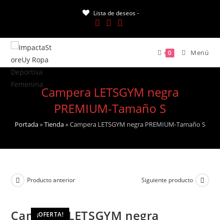
Saltar
Lista de deseos -
al
contenido
Menú
0
Campera LETSGYM negra
PREMIUM-Tamaño S
Portada
»
Tienda
»
Campera LETSGYM negra PREMIUM-Tamaño S
Producto anterior
Siguiente producto
Campera LETSGYM negra
¡OFERTA!