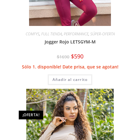
COMFYS
,
FULL TIENDA
,
PERFORMANCE
,
SÚPER-OFERTA
Jogger Rojo LETSGYM-M
El
El
$
590
$
1690
precio
precio
original
actual
Sólo 1. disponible! Date prisa, que se agotan!
era:
es:
$1690.
$590.
Añadir al carrito
¡OFERTA!