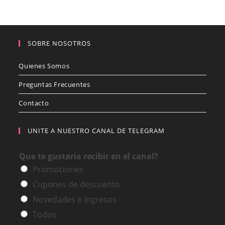
pueden
elegir
en
la
página
de
SOBRE NOSOTROS
producto
Quienes Somos
Preguntas Frecuentes
Contacto
UNITE A NUESTRO CANAL DE TELEGRAM
Que te gustaria recibir en el canal?
Promociones
Cupones de descuento
Novedades e Ingresos
Todos