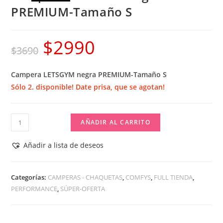
PREMIUM-Tamaño S
$
2990
El
El
$
3690
precio
precio
Campera LETSGYM negra PREMIUM-Tamaño S
original
actual
Sólo 2. disponible! Date prisa, que se agotan!
era:
es:
$3690.
$2990.
Campera
AÑADIR AL CARRITO
LETSGYM
negra
Añadir a lista de deseos
PREMIUM-
Tamaño
Categorías:
CAMPERAS - CHAQUETAS
,
COMFYS
,
FULL TIENDA
,
S
PERFORMANCE
,
SÚPER-OFERTA
cantidad