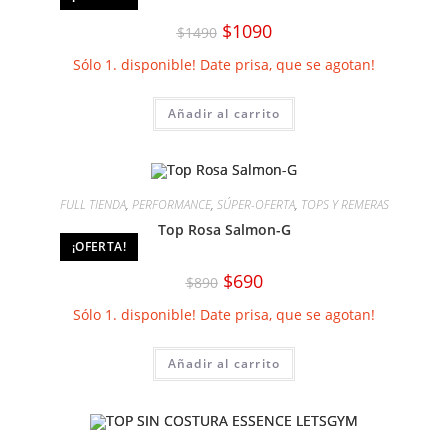
la
página
El
El
$
1090
$
1490
de
precio
precio
producto
original
actual
Sólo 1. disponible! Date prisa, que se agotan!
era:
es:
$1490.
$1090.
Añadir al carrito
FULL TIENDA
,
PERFORMANCE
,
SÚPER-OFERTA
,
TOPS Y REMERAS
Top Rosa Salmon-G
¡OFERTA!
El
El
$
690
$
890
precio
precio
original
actual
Sólo 1. disponible! Date prisa, que se agotan!
era:
es:
$890.
$690.
Añadir al carrito