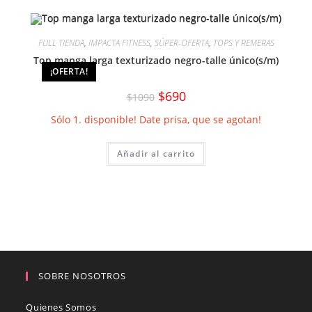
FULL TIENDA
,
IMPACTA FITNESS
,
SÚPER-OFERTA
,
TOPS Y REMERAS
Top manga larga texturizado negro-talle único(s/m)
¡OFERTA!
El
El
$
690
$
1090
precio
precio
original
actual
Sólo 1. disponible! Date prisa, que se agotan!
era:
es:
$1090.
$690.
Añadir al carrito
SOBRE NOSOTROS
Quienes Somos