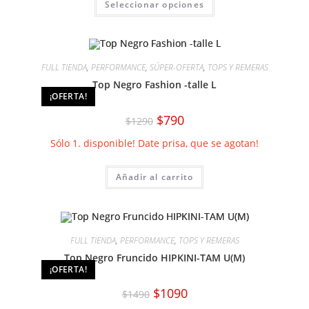
Seleccionar opciones
producto
tiene
múltiples
variantes.
Las
opciones
se
FULL TIENDA
,
PERFORMANCE
,
SÚPER-OFERTA
,
TOPS Y REMERAS
pueden
elegir
Top Negro Fashion -talle L
en
¡OFERTA!
la
página
El
El
$
790
$
1290
de
precio
precio
producto
original
actual
Sólo 1. disponible! Date prisa, que se agotan!
era:
es:
$1290.
$790.
Añadir al carrito
FULL TIENDA
,
PERFORMANCE
,
TOPS Y REMERAS
Top Negro Fruncido HIPKINI-TAM U(M)
¡OFERTA!
El
El
$
1090
$
1490
precio
precio