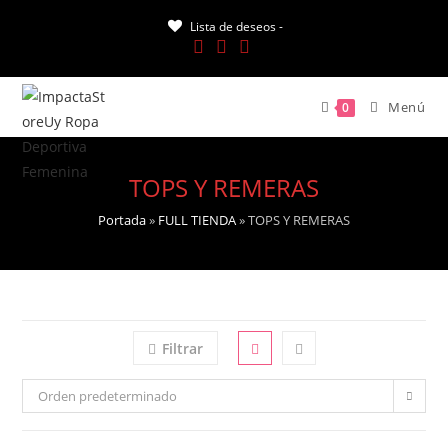
Saltar
Lista de deseos -
al
contenido
Menú
0
TOPS Y REMERAS
Portada
»
FULL TIENDA
»
TOPS Y REMERAS
Filtrar
Orden predeterminado