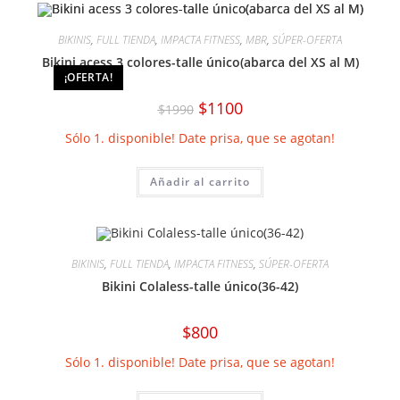
BIKINIS
,
FULL TIENDA
,
IMPACTA FITNESS
,
MBR
,
SÚPER-OFERTA
Bikini acess 3 colores-talle único(abarca del XS al M)
¡OFERTA!
El
El
$
1100
$
1990
precio
precio
original
actual
Sólo 1. disponible! Date prisa, que se agotan!
era:
es:
$1990.
$1100.
Añadir al carrito
BIKINIS
,
FULL TIENDA
,
IMPACTA FITNESS
,
SÚPER-OFERTA
Bikini Colaless-talle único(36-42)
$
800
Sólo 1. disponible! Date prisa, que se agotan!