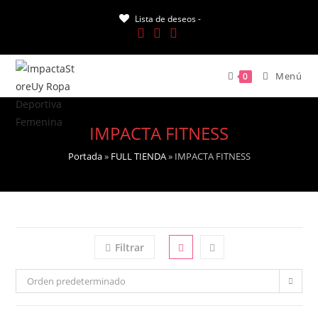
Saltar
Lista de deseos -
al
contenido
Menú
0
IMPACTA FITNESS
Portada
»
FULL TIENDA
»
IMPACTA FITNESS
Filtrar
Orden predeterminado