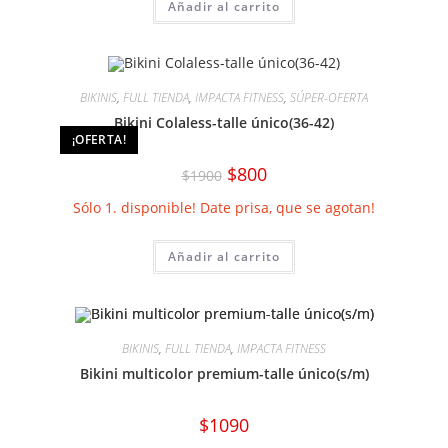
Añadir al carrito
BIKINIS
,
FULL TIENDA
,
IMPACTA FITNESS
,
SÚPER-OFERTA
Bikini Colaless-talle único(36-42)
¡OFERTA!
El
El
$
800
$
1900
precio
precio
original
actual
Sólo 1. disponible! Date prisa, que se agotan!
era:
es:
$1900.
$800.
Añadir al carrito
BIKINIS
,
FULL TIENDA
,
IMPACTA FITNESS
Bikini multicolor premium-talle único(s/m)
$
1090