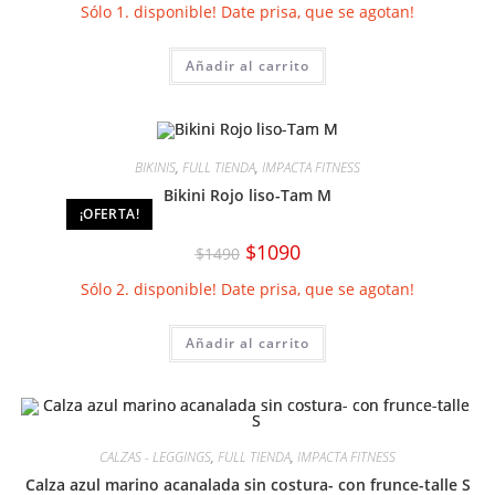
Sólo 1. disponible! Date prisa, que se agotan!
Añadir al carrito
BIKINIS
,
FULL TIENDA
,
IMPACTA FITNESS
Bikini Rojo liso-Tam M
¡OFERTA!
El
El
$
1090
$
1490
precio
precio
original
actual
Sólo 2. disponible! Date prisa, que se agotan!
era:
es:
$1490.
$1090.
Añadir al carrito
CALZAS - LEGGINGS
,
FULL TIENDA
,
IMPACTA FITNESS
Calza azul marino acanalada sin costura- con frunce-talle S