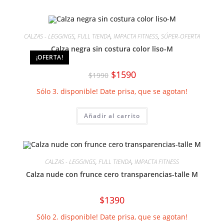
CALZAS - LEGGINGS
,
FULL TIENDA
,
IMPACTA FITNESS
,
SÚPER-OFERTA
Calza negra sin costura color liso-M
¡OFERTA!
El
El
$
1590
$
1990
precio
precio
original
actual
Sólo 3. disponible! Date prisa, que se agotan!
era:
es:
$1990.
$1590.
Añadir al carrito
CALZAS - LEGGINGS
,
FULL TIENDA
,
IMPACTA FITNESS
Calza nude con frunce cero transparencias-talle M
$
1390
Sólo 2. disponible! Date prisa, que se agotan!