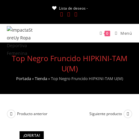
Saltar
Lista de deseos -
al
contenido
Menú
0
Top Negro Fruncido HIPKINI-TAM
U(M)
Portada
»
Tienda
»
Top Negro Fruncido HIPKINI-TAM U(M)
Producto anterior
Siguiente producto
¡OFERTA!