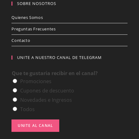
de
SOBRE NOSOTROS
producto
Quienes Somos
Preguntas Frecuentes
Contacto
UNITE A NUESTRO CANAL DE TELEGRAM
Que te gustaria recibir en el canal?
Promociones
Cupones de descuento
Novedades e Ingresos
Todos
UNITE AL CANAL