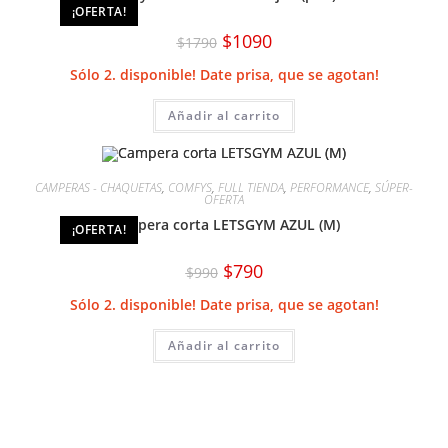
¡OFERTA!
elegir
en
El
El
$
1090
la
$
1790
precio
precio
página
original
actual
de
Sólo 2. disponible! Date prisa, que se agotan!
era:
es:
producto
$1790.
$1090.
Añadir al carrito
CAMPERAS - CHAQUETAS
,
COMFYS
,
FULL TIENDA
,
PERFORMANCE
,
SÚPER-
OFERTA
Campera corta LETSGYM AZUL (M)
¡OFERTA!
El
El
$
790
$
990
precio
precio
original
actual
Sólo 2. disponible! Date prisa, que se agotan!
era:
es:
$990.
$790.
Añadir al carrito