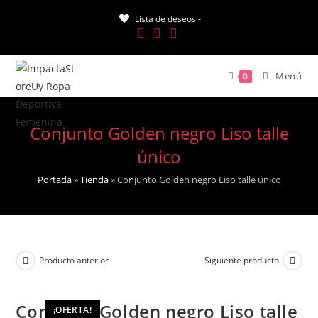
Saltar
Lista de deseos -
al
contenido
Menú
0
Conjunto Golden negro Liso talle
único
Portada
»
Tienda
»
Conjunto Golden negro Liso talle único
Producto anterior
Siguiente producto
Conjunto Golden negro Liso talle
¡OFERTA!