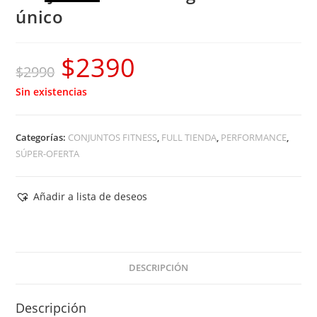
único
$
2390
El
El
$
2990
precio
precio
Sin existencias
original
actual
era:
es:
Categorías:
CONJUNTOS FITNESS
,
FULL TIENDA
,
PERFORMANCE
,
$2990.
$2390.
SÚPER-OFERTA
Añadir a lista de deseos
DESCRIPCIÓN
Descripción