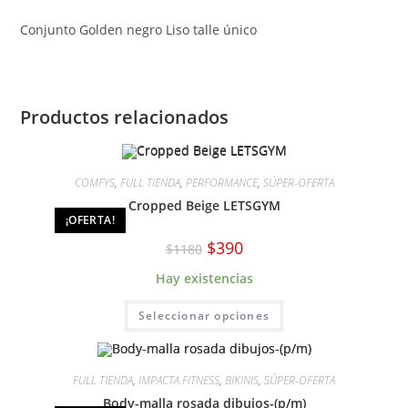
Conjunto Golden negro Liso talle único
Productos relacionados
COMFYS
,
FULL TIENDA
,
PERFORMANCE
,
SÚPER-OFERTA
Cropped Beige LETSGYM
¡OFERTA!
El
El
$
390
$
1180
precio
precio
original
actual
Hay existencias
era:
es:
$1180.
$390.
Este
Seleccionar opciones
producto
tiene
múltiples
variantes.
Las
FULL TIENDA
,
IMPACTA FITNESS
,
BIKINIS
,
SÚPER-OFERTA
opciones
se
Body-malla rosada dibujos-(p/m)
pueden