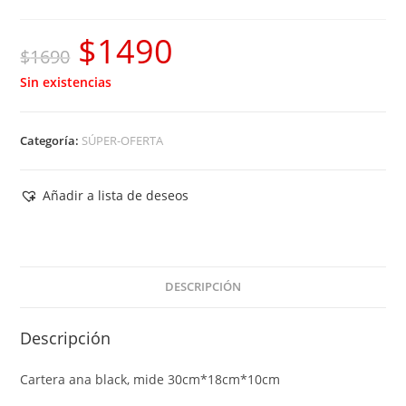
$
1490
El
El
$
1690
precio
precio
Sin existencias
original
actual
era:
es:
Categoría:
SÚPER-OFERTA
$1690.
$1490.
Añadir a lista de deseos
DESCRIPCIÓN
Descripción
Cartera ana black, mide 30cm*18cm*10cm