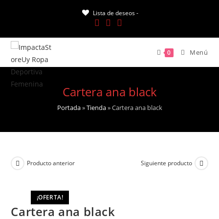
Saltar
Lista de deseos -
al
contenido
Menú
0
Cartera ana black
Portada
»
Tienda
»
Cartera ana black
Producto anterior
Siguiente producto
¡OFERTA!
Cartera ana black