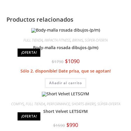
Productos relacionados
FULL TIENDA
,
IMPACTA FITNESS
,
BIKINIS
,
SÚPER-OFERTA
Body-malla rosada dibujos-(p/m)
¡OFERTA!
El
El
$
1090
$
1790
precio
precio
original
actual
Sólo 2. disponible! Date prisa, que se agotan!
era:
es:
$1790.
$1090.
Añadir al carrito
COMFYS
,
FULL TIENDA
,
PERFORMANCE
,
SHORTS-BIKERS
,
SÚPER-OFERTA
Short Velvet LETSGYM
¡OFERTA!
El
El
$
990
$
1590
precio
precio