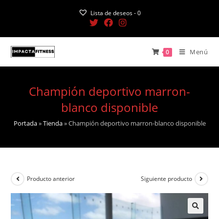
Saltar
Lista de deseos -
0
al
contenido
Menú
0
Champión deportivo marron-
blanco disponible
Portada
»
Tienda
»
Champión deportivo marron-blanco disponible
Producto anterior
Siguiente producto