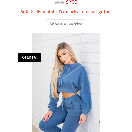
El
El
$
790
$
990
precio
precio
original
actual
Sólo 2. disponible! Date prisa, que se agotan!
era:
es:
$990.
$790.
Añadir al carrito
¡OFERTA!