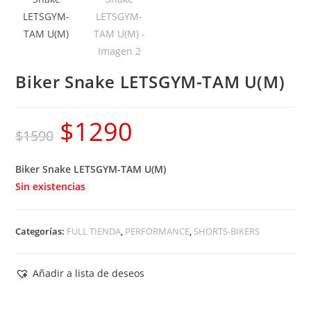
Biker Snake LETSGYM-TAM U(M)
$
1290
El
El
$
1590
precio
precio
Biker Snake LETSGYM-TAM U(M)
original
actual
Sin existencias
era:
es:
$1590.
$1290.
Categorías:
FULL TIENDA
,
PERFORMANCE
,
SHORTS-BIKERS
Añadir a lista de deseos