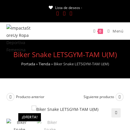
Saltar
Lista de deseos -
al
contenido
Menú
0
Biker Snake LETSGYM-TAM U(M)
Portada
»
Tienda
»
Biker Snake LETSGYM-TAM U(M)
Producto anterior
Siguiente producto
¡OFERTA!
🔍