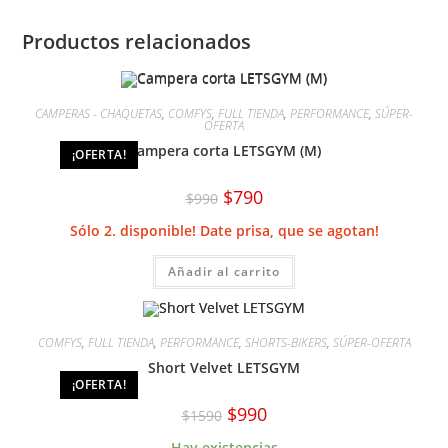
Productos relacionados
CAMPERAS - CHAQUETAS
,
COMFYS
,
FULL TIENDA
,
PERFORMANCE
,
SÚPER-
OFERTA
Campera corta LETSGYM (M)
¡OFERTA!
El
El
$
790
$
990
precio
precio
original
actual
Sólo 2. disponible! Date prisa, que se agotan!
era:
es:
$990.
$790.
Añadir al carrito
COMFYS
,
FULL TIENDA
,
PERFORMANCE
,
SHORTS-BIKERS
,
SÚPER-OFERTA
Short Velvet LETSGYM
¡OFERTA!
El
El
$
990
$
1590
precio
precio
original
actual
Hay existencias