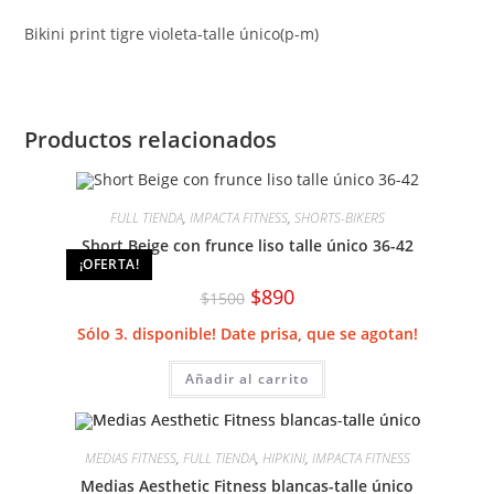
Bikini print tigre violeta-talle único(p-m)
Productos relacionados
FULL TIENDA
,
IMPACTA FITNESS
,
SHORTS-BIKERS
Short Beige con frunce liso talle único 36-42
¡OFERTA!
El
El
$
890
$
1500
precio
precio
original
actual
Sólo 3. disponible! Date prisa, que se agotan!
era:
es:
$1500.
$890.
Añadir al carrito
MEDIAS FITNESS
,
FULL TIENDA
,
HIPKINI
,
IMPACTA FITNESS
Medias Aesthetic Fitness blancas-talle único