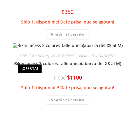
$
350
Sólo 1. disponible! Date prisa, que se agotan!
Añadir al carrito
MBR
,
FULL TIENDA
,
IMPACTA FITNESS
,
BIKINIS
,
SÚPER-OFERTA
Bikini acess 3 colores-talle único(abarca del XS al M)
¡OFERTA!
El
El
$
1100
$
1990
precio
precio
original
actual
Sólo 1. disponible! Date prisa, que se agotan!
era:
es:
$1990.
$1100.
Añadir al carrito