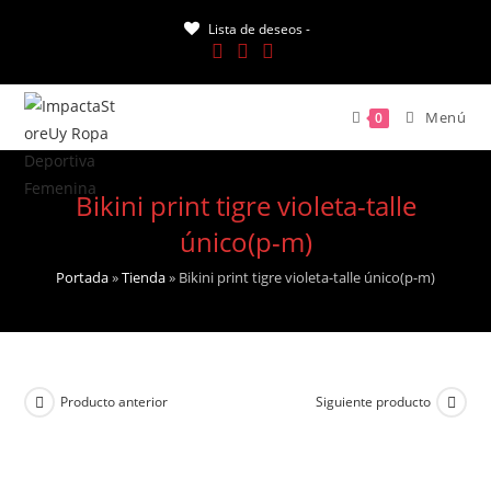
Saltar
Lista de deseos -
al
contenido
Menú
0
Bikini print tigre violeta-talle
único(p-m)
Portada
»
Tienda
»
Bikini print tigre violeta-talle único(p-m)
Producto anterior
Siguiente producto