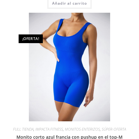
Añadir al carrito
¡OFERTA!
FULL TIENDA
,
IMPACTA FITNESS
,
MONITOS-ENTERIZOS
,
SÚPER-OFERTA
Monito corto azul francia con pushup en el top-M