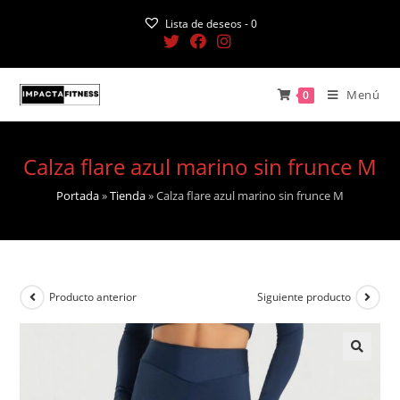
Saltar
Lista de deseos -
0
al
contenido
Menú
0
Calza flare azul marino sin frunce M
Portada
»
Tienda
»
Calza flare azul marino sin frunce M
Producto anterior
Siguiente producto
🔍