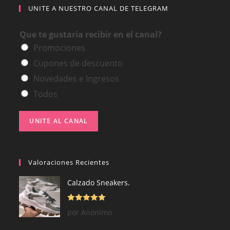
UNITE A NUESTRO CANAL DE TELEGRAM
Que te gustaria recibir en el canal?
Promociones
Cupones de descuento
Novedades e Ingresos
Todos
UNITE AL CANAL
Valoraciones Recientes
Calzado Sneakers.
Valorado con
por Anónimo
5
de 5