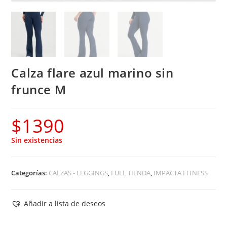
Calza flare azul marino sin
frunce M
$
1390
Sin existencias
Categorías:
CALZAS - LEGGINGS
,
FULL TIENDA
,
IMPACTA FITNESS
Añadir a lista de deseos