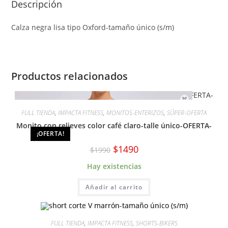
Descripción
Calza negra lisa tipo Oxford-tamaño único (s/m)
Productos relacionados
FULL TIENDA
,
IMPACTA FITNESS
,
MONITOS-ENTERIZOS
,
SÚPER-OFERTA
Monito con relieves color café claro-talle único-OFERTA-
¡OFERTA!
El
El
$
1490
$
1990
precio
precio
original
actual
Hay existencias
era:
es:
$1990.
$1490.
Añadir al carrito
FULL TIENDA
,
IMPACTA FITNESS
,
SHORTS-BIKERS