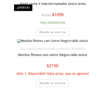
short corte V marrón-tamaño único (s/m)
¡OFERTA!
El
El
$
1090
$
1590
precio
precio
original
actual
Hay existencias
era:
es:
$1590.
$1090.
Añadir al carrito
FULL TIENDA
,
IMPACTA FITNESS
,
MONITOS-ENTERIZOS
Monito fitness con cierre Negro-talle único
$
2190
Sólo 1. disponible! Date prisa, que se agotan!
Añadir al carrito