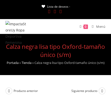
Saltar
Lista de deseos -
al
contenido
Menú
0
Calza negra lisa tipo Oxford-tamaño
único (s/m)
Portada
»
Tienda
»
Calza negra lisa tipo Oxford-tamaño único (s/m)
Producto anterior
Siguiente producto