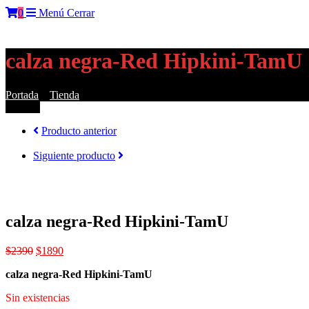
0
Menú
Cerrar
calza negra-Red Hipkini-TamU
Portada
»
Tienda
»
calza negra-Red Hipkini-TamU
¡Oferta!
Producto anterior
Siguiente producto
calza negra-Red Hipkini-TamU
El
El
$
2390
$
1890
precio
precio
calza negra-Red Hipkini-TamU
original
actual
era:
es:
Sin existencias
$2390.
$1890.