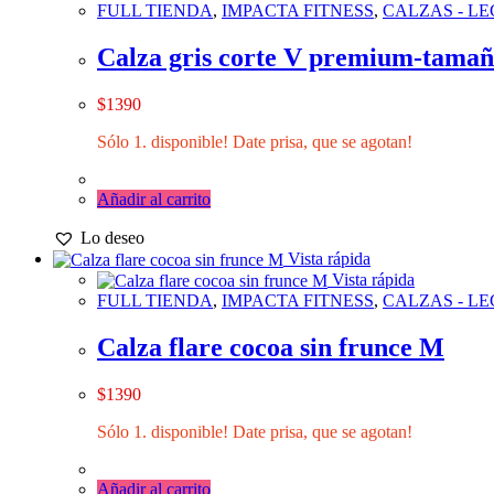
Las
FULL TIENDA
,
IMPACTA FITNESS
,
CALZAS - L
opciones
se
Calza gris corte V premium-tama
pueden
elegir
$
1390
en
la
Sólo 1. disponible! Date prisa, que se agotan!
página
de
producto
Añadir al carrito
Lo deseo
Vista rápida
Vista rápida
FULL TIENDA
,
IMPACTA FITNESS
,
CALZAS - L
Calza flare cocoa sin frunce M
$
1390
Sólo 1. disponible! Date prisa, que se agotan!
Añadir al carrito