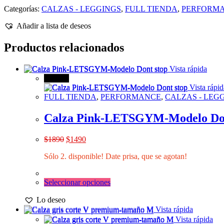
Categorías:
CALZAS - LEGGINGS
,
FULL TIENDA
,
PERFORM
Añadir a lista de deseos
Productos relacionados
Vista rápida
¡Oferta!
Vista rápid
FULL TIENDA
,
PERFORMANCE
,
CALZAS - LEG
Calza Pink-LETSGYM-Modelo Don
El
El
$
1890
$
1490
precio
precio
Sólo 2. disponible! Date prisa, que se agotan!
original
actual
era:
es:
$1890.
$1490.
Este
Seleccionar opciones
producto
Lo deseo
tiene
múltiples
Vista rápida
variantes.
Vista rápida