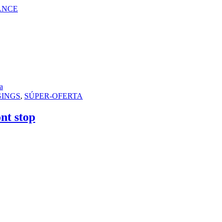
ANCE
a
GINGS
,
SÚPER-OFERTA
t stop