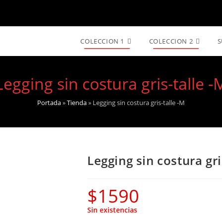
COLECCION 1
COLECCION 2
S
Legging sin costura gris-talle -
Portada
»
Tienda
»
Legging sin costura gris-talle -M
Legging sin costura gri
$
1590
Sin existencias