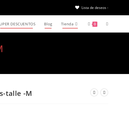
Lista de deseos -
UPER DESCUENTOS
Blog
Tienda
0
M
s-talle -M