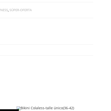
TNESS
,
SÚPER-OFERTA