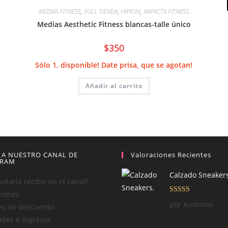
MEDIAS FITNESS
,
FULL TIENDA
,
HIPKINI
,
IMPACTA FITNESS
Medias Aesthetic Fitness blancas-talle único
$
350
Sólo 1. disponible! Date prisa, que se agotan!
Añadir al carrito
 A NUESTRO CANAL DE
Valoraciones Recientes
GRAM
Calzado Sneakers
staria recibir en el canal?
iones
Valorado con
por Anónimo
s de descuento
5
de 5
des e Ingresos