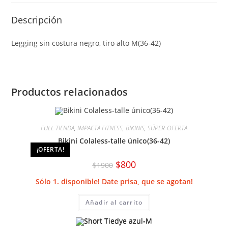
Descripción
Legging sin costura negro, tiro alto M(36-42)
Productos relacionados
FULL TIENDA
,
IMPACTA FITNESS
,
BIKINIS
,
SÚPER-OFERTA
Bikini Colaless-talle único(36-42)
¡OFERTA!
El
El
$
800
$
1900
precio
precio
original
actual
Sólo 1. disponible! Date prisa, que se agotan!
era:
es:
$1900.
$800.
Añadir al carrito