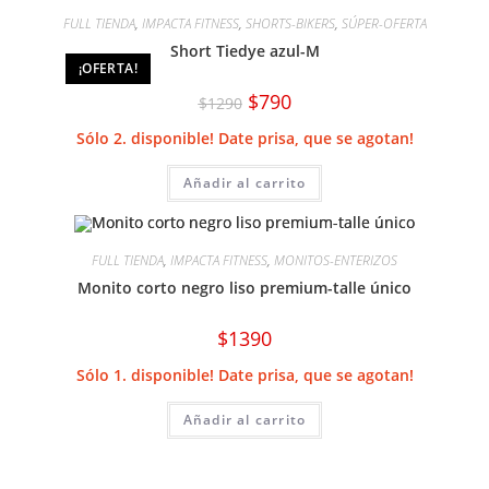
FULL TIENDA
,
IMPACTA FITNESS
,
SHORTS-BIKERS
,
SÚPER-OFERTA
Short Tiedye azul-M
¡OFERTA!
El
El
$
790
$
1290
precio
precio
original
actual
Sólo 2. disponible! Date prisa, que se agotan!
era:
es:
$1290.
$790.
Añadir al carrito
FULL TIENDA
,
IMPACTA FITNESS
,
MONITOS-ENTERIZOS
Monito corto negro liso premium-talle único
$
1390
Sólo 1. disponible! Date prisa, que se agotan!
Añadir al carrito