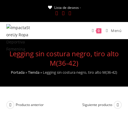
Saltar
Lista de deseos -
al
contenido
Menú
0
Legging sin costura negro, tiro alto
M(36-42)
Portada
»
Tienda
»
Legging sin costura negro, tiro alto M(36-42)
Producto anterior
Siguiente producto