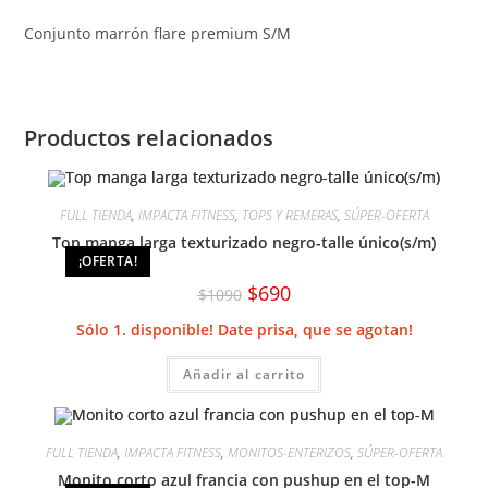
Conjunto marrón flare premium S/M
Productos relacionados
FULL TIENDA
,
IMPACTA FITNESS
,
TOPS Y REMERAS
,
SÚPER-OFERTA
Top manga larga texturizado negro-talle único(s/m)
¡OFERTA!
El
El
$
690
$
1090
precio
precio
original
actual
Sólo 1. disponible! Date prisa, que se agotan!
era:
es:
$1090.
$690.
Añadir al carrito
FULL TIENDA
,
IMPACTA FITNESS
,
MONITOS-ENTERIZOS
,
SÚPER-OFERTA
Monito corto azul francia con pushup en el top-M