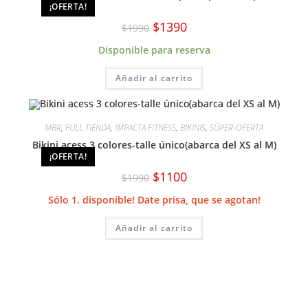
¡OFERTA!
El
El
$
1390
$
1990
precio
precio
original
actual
Disponible para reserva
era:
es:
$1990.
$1390.
Añadir al carrito
MBR
,
FULL TIENDA
,
IMPACTA FITNESS
,
BIKINIS
,
SÚPER-OFERTA
Bikini acess 3 colores-talle único(abarca del XS al M)
¡OFERTA!
El
El
$
1100
$
1990
precio
precio
original
actual
Sólo 1. disponible! Date prisa, que se agotan!
era:
es:
$1990.
$1100.
Añadir al carrito