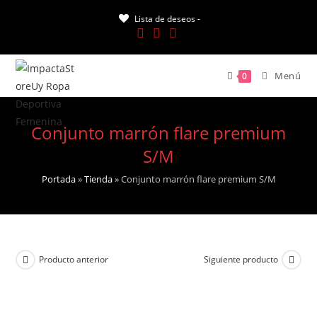
Saltar
Lista de deseos -
al
contenido
Menú
0
Conjunto marrón flare premium
S/M
Portada
»
Tienda
»
Conjunto marrón flare premium S/M
Producto anterior
Siguiente producto