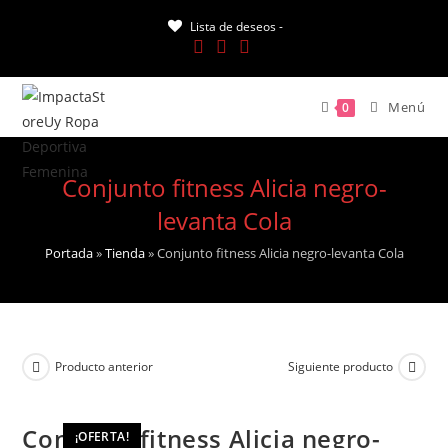
Saltar
Lista de deseos -
al
contenido
Menú
0
Conjunto fitness Alicia negro-
levanta Cola
Portada
»
Tienda
»
Conjunto fitness Alicia negro-levanta Cola
Producto anterior
Siguiente producto
Conjunto fitness Alicia negro-
¡OFERTA!