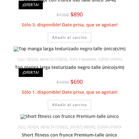
¡OFERTA!
El
El
$
890
$
1500
precio
precio
original
actual
Sólo 3. disponible! Date prisa, que se agotan!
era:
es:
$1500.
$890.
Añadir al carrito
FULL TIENDA
,
IMPACTA FITNESS
,
TOPS Y REMERAS
,
SÚPER-OFERTA
Top manga larga texturizado negro-talle único(s/m)
¡OFERTA!
El
El
$
690
$
1090
precio
precio
original
actual
Sólo 1. disponible! Date prisa, que se agotan!
era:
es:
$1090.
$690.
Añadir al carrito
FULL TIENDA
,
IMPACTA FITNESS
,
SHORTS-BIKERS
,
SÚPER-OFERTA
Short fitness con frunce Premium-talle único