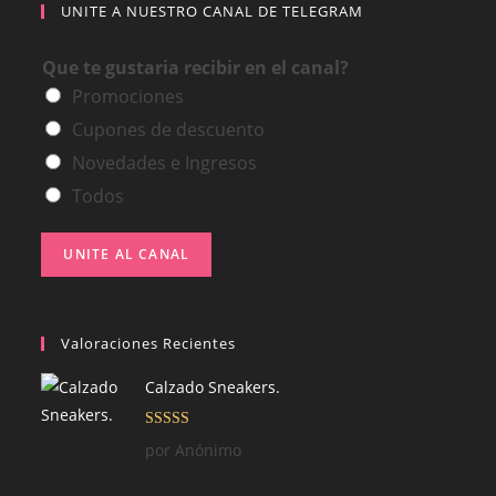
UNITE A NUESTRO CANAL DE TELEGRAM
Que te gustaria recibir en el canal?
Promociones
Cupones de descuento
Novedades e Ingresos
Todos
UNITE AL CANAL
Valoraciones Recientes
Calzado Sneakers.
Valorado con
por Anónimo
5
de 5