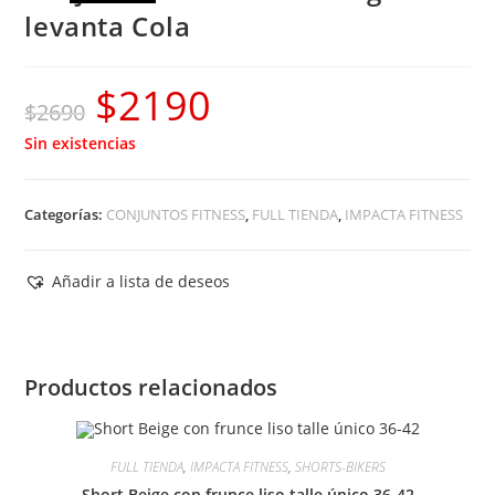
levanta Cola
$
2190
El
El
$
2690
precio
precio
Sin existencias
original
actual
era:
es:
Categorías:
CONJUNTOS FITNESS
,
FULL TIENDA
,
IMPACTA FITNESS
$2690.
$2190.
Añadir a lista de deseos
Productos relacionados
FULL TIENDA
,
IMPACTA FITNESS
,
SHORTS-BIKERS
Short Beige con frunce liso talle único 36-42