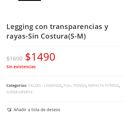
Legging con transparencias y
rayas-Sin Costura(S-M)
$
1490
El
El
$
1690
precio
precio
Sin existencias
original
actual
era:
es:
Categorías:
CALZAS - LEGGINGS
,
FULL TIENDA
,
IMPACTA FITNESS
,
$1690.
$1490.
SÚPER-OFERTA
Añadir a lista de deseos