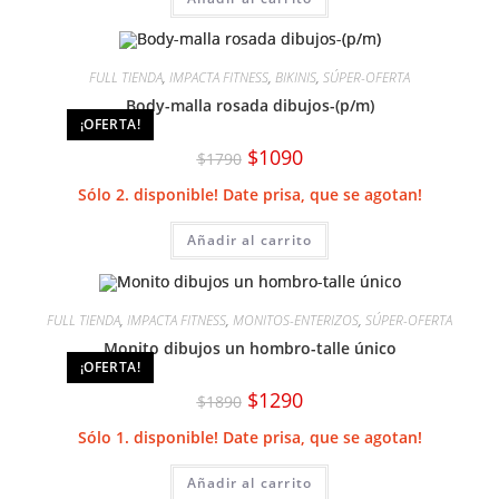
FULL TIENDA
,
IMPACTA FITNESS
,
BIKINIS
,
SÚPER-OFERTA
Body-malla rosada dibujos-(p/m)
¡OFERTA!
El
El
$
1090
$
1790
precio
precio
original
actual
Sólo 2. disponible! Date prisa, que se agotan!
era:
es:
$1790.
$1090.
Añadir al carrito
FULL TIENDA
,
IMPACTA FITNESS
,
MONITOS-ENTERIZOS
,
SÚPER-OFERTA
Monito dibujos un hombro-talle único
¡OFERTA!
El
El
$
1290
$
1890
precio
precio
original
actual
Sólo 1. disponible! Date prisa, que se agotan!
era:
es:
$1890.
$1290.
Añadir al carrito