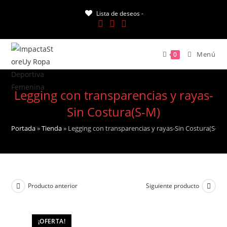
Saltar
Lista de deseos -
al
contenido
Menú
0
Legging con transparencias y rayas-
Sin Costura(S-M)
Portada
»
Tienda
»
Legging con transparencias y rayas-Sin Costura(S-M)
Producto anterior
Siguiente producto
¡OFERTA!