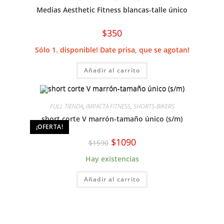
Medias Aesthetic Fitness blancas-talle único
$
350
Sólo 1. disponible! Date prisa, que se agotan!
Añadir al carrito
FULL TIENDA
,
IMPACTA FITNESS
,
SHORTS-BIKERS
short corte V marrón-tamaño único (s/m)
¡OFERTA!
El
El
$
1090
$
1590
precio
precio
original
actual
Hay existencias
era:
es:
$1590.
$1090.
Añadir al carrito