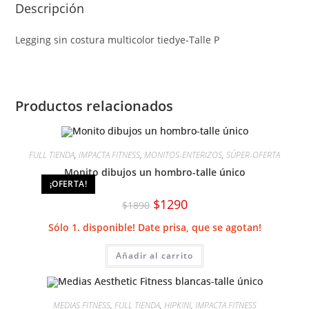
Descripción
Legging sin costura multicolor tiedye-Talle P
Productos relacionados
FULL TIENDA
,
IMPACTA FITNESS
,
MONITOS-ENTERIZOS
,
SÚPER-OFERTA
Monito dibujos un hombro-talle único
¡OFERTA!
El
El
$
1290
$
1890
precio
precio
original
actual
Sólo 1. disponible! Date prisa, que se agotan!
era:
es:
$1890.
$1290.
Añadir al carrito
MEDIAS FITNESS
,
FULL TIENDA
,
HIPKINI
,
IMPACTA FITNESS