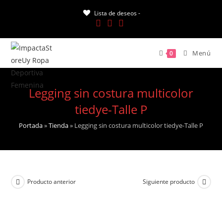
Saltar
Lista de deseos -
al
contenido
Menú
0
Legging sin costura multicolor
tiedye-Talle P
Portada
»
Tienda
»
Legging sin costura multicolor tiedye-Talle P
Producto anterior
Siguiente producto