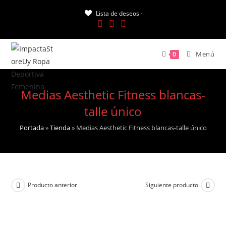
Saltar
Lista de deseos -
al
contenido
Menú
0
Medias Aesthetic Fitness blancas-
talle único
Portada
»
Tienda
»
Medias Aesthetic Fitness blancas-talle único
Producto anterior
Siguiente producto