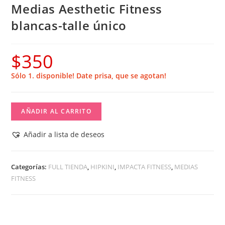
Medias Aesthetic Fitness
blancas-talle único
$
350
Sólo 1. disponible! Date prisa, que se agotan!
Medias
AÑADIR AL CARRITO
Aesthetic
Fitness
Añadir a lista de deseos
blancas-
talle
Categorías:
FULL TIENDA
,
HIPKINI
,
IMPACTA FITNESS
,
MEDIAS
único
FITNESS
cantidad