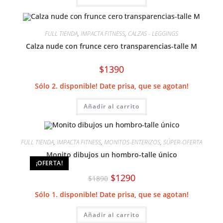
FULL TIENDA
,
IMPACTA FITNESS
,
CALZAS - LEGGINGS
Calza nude con frunce cero transparencias-talle M
$
1390
Sólo 2. disponible! Date prisa, que se agotan!
Añadir al carrito
FULL TIENDA
,
IMPACTA FITNESS
,
MONITOS-ENTERIZOS
,
SÚPER-OFERTA
Monito dibujos un hombro-talle único
¡OFERTA!
El
El
$
1290
$
1890
precio
precio
original
actual
Sólo 1. disponible! Date prisa, que se agotan!
era:
es:
$1890.
$1290.
Añadir al carrito