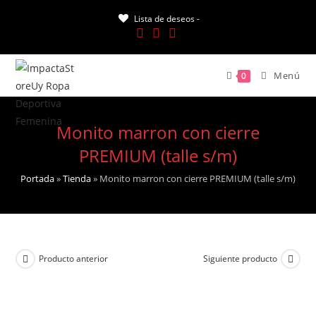
Saltar
Lista de deseos -
al
contenido
Menú
0
Monito marron con cierre
PREMIUM (talle s/m)
Portada
»
Tienda
»
Monito marron con cierre PREMIUM (talle s/m)
Producto anterior
Siguiente producto