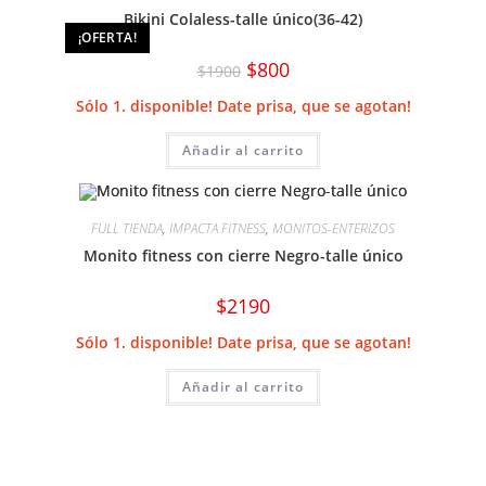
Bikini Colaless-talle único(36-42)
¡OFERTA!
El
El
$
800
$
1900
precio
precio
original
actual
Sólo 1. disponible! Date prisa, que se agotan!
era:
es:
$1900.
$800.
Añadir al carrito
FULL TIENDA
,
IMPACTA FITNESS
,
MONITOS-ENTERIZOS
Monito fitness con cierre Negro-talle único
$
2190
Sólo 1. disponible! Date prisa, que se agotan!
Añadir al carrito