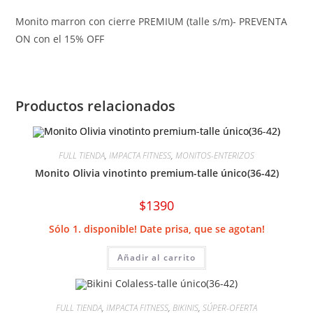
Monito marron con cierre PREMIUM (talle s/m)- PREVENTA
ON con el 15% OFF
Productos relacionados
FULL TIENDA
,
IMPACTA FITNESS
,
MONITOS-ENTERIZOS
Monito Olivia vinotinto premium-talle único(36-42)
$
1390
Sólo 1. disponible! Date prisa, que se agotan!
Añadir al carrito
FULL TIENDA
,
IMPACTA FITNESS
,
BIKINIS
,
SÚPER-OFERTA