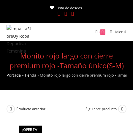
Saltar
Lista de deseos -
al
contenido
Menú
0
Monito rojo largo con cierre
premium rojo -Tamaño único(S-M)
Portada
»
Tienda
»
Monito rojo largo con cierre premium rojo -Tamaño 
Producto anterior
Siguiente producto
¡OFERTA!