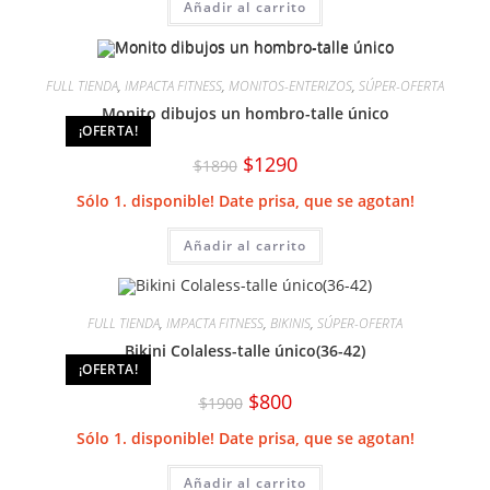
Añadir al carrito
FULL TIENDA
,
IMPACTA FITNESS
,
MONITOS-ENTERIZOS
,
SÚPER-OFERTA
Monito dibujos un hombro-talle único
¡OFERTA!
El
El
$
1290
$
1890
precio
precio
original
actual
Sólo 1. disponible! Date prisa, que se agotan!
era:
es:
$1890.
$1290.
Añadir al carrito
FULL TIENDA
,
IMPACTA FITNESS
,
BIKINIS
,
SÚPER-OFERTA
Bikini Colaless-talle único(36-42)
¡OFERTA!
El
El
$
800
$
1900
precio
precio
original
actual
Sólo 1. disponible! Date prisa, que se agotan!
era:
es:
$1900.
$800.
Añadir al carrito