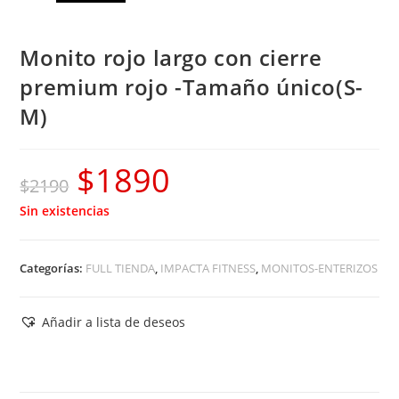
Monito rojo largo con cierre
premium rojo -Tamaño único(S-
M)
$
1890
El
El
$
2190
precio
precio
Sin existencias
original
actual
era:
es:
Categorías:
FULL TIENDA
,
IMPACTA FITNESS
,
MONITOS-ENTERIZOS
$2190.
$1890.
Añadir a lista de deseos