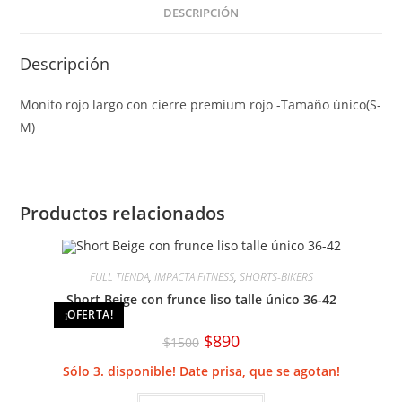
DESCRIPCIÓN
Descripción
Monito rojo largo con cierre premium rojo -Tamaño único(S-
M)
Productos relacionados
FULL TIENDA
,
IMPACTA FITNESS
,
SHORTS-BIKERS
Short Beige con frunce liso talle único 36-42
¡OFERTA!
El
El
$
890
$
1500
precio
precio
original
actual
Sólo 3. disponible! Date prisa, que se agotan!
era:
es:
$1500.
$890.