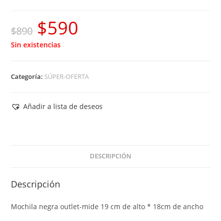
$
590
El
El
$
890
precio
precio
Sin existencias
original
actual
era:
es:
Categoría:
SÚPER-OFERTA
$890.
$590.
Añadir a lista de deseos
DESCRIPCIÓN
Descripción
Mochila negra outlet-mide 19 cm de alto * 18cm de ancho