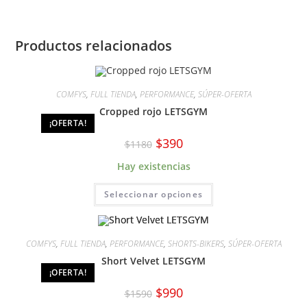
Productos relacionados
COMFYS
,
FULL TIENDA
,
PERFORMANCE
,
SÚPER-OFERTA
Cropped rojo LETSGYM
¡OFERTA!
El
El
$
390
$
1180
precio
precio
original
actual
Hay existencias
era:
es:
$1180.
$390.
Este
Seleccionar opciones
producto
tiene
múltiples
variantes.
Las
COMFYS
,
FULL TIENDA
,
PERFORMANCE
,
SHORTS-BIKERS
,
SÚPER-OFERTA
opciones
se
Short Velvet LETSGYM
pueden
¡OFERTA!
elegir
en
El
El
$
990
la
$
1590
precio
precio
página