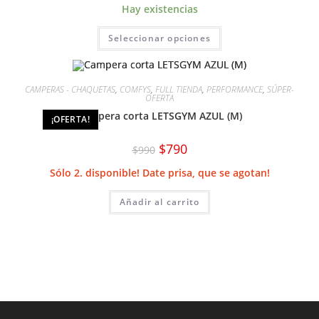
original
actual
de
Hay existencias
era:
es:
producto
$1590.
$990.
Este
Seleccionar opciones
producto
tiene
múltiples
variantes.
Las
CAMPERAS - CHAQUETAS
,
COMFYS
,
FULL TIENDA
,
PERFORMANCE
,
SÚPER-
opciones
OFERTA
se
pueden
Campera corta LETSGYM AZUL (M)
¡OFERTA!
elegir
en
la
El
El
$
790
$
990
página
precio
precio
de
original
actual
producto
Sólo 2. disponible! Date prisa, que se agotan!
era:
es:
$990.
$790.
Añadir al carrito