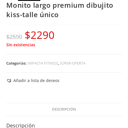
Monito largo premium dibujito
kiss-talle único
$
2290
El
El
$
2590
precio
precio
Sin existencias
original
actual
era:
es:
Categorías:
IMPACTA FITNESS
,
SÚPER-OFERTA
$2590.
$2290.
Añadir a lista de deseos
DESCRIPCIÓN
Descripción