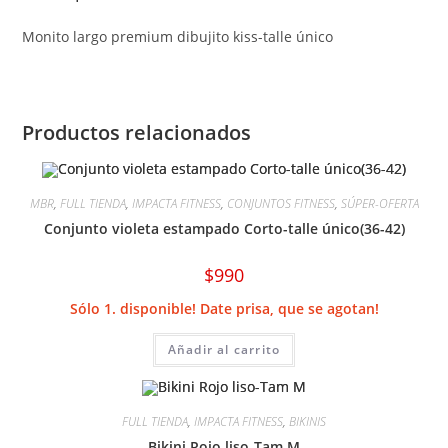
Monito largo premium dibujito kiss-talle único
Productos relacionados
MBR
,
FULL TIENDA
,
IMPACTA FITNESS
,
CONJUNTOS FITNESS
,
SÚPER-OFERTA
Conjunto violeta estampado Corto-talle único(36-42)
$
990
Sólo 1. disponible! Date prisa, que se agotan!
Añadir al carrito
FULL TIENDA
,
IMPACTA FITNESS
,
BIKINIS
Bikini Rojo liso-Tam M