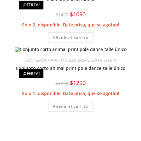
¡OFERTA!
El
El
$
1090
$
1490
precio
precio
original
actual
Sólo 2. disponible! Date prisa, que se agotan!
era:
es:
$1490.
$1090.
Añadir al carrito
FULL TIENDA
,
IMPACTA FITNESS
,
BIKINIS
,
SÚPER-OFERTA
Conjunto corto animal print pole dance-talle único
¡OFERTA!
El
El
$
1290
$
1890
precio
precio
original
actual
Sólo 1. disponible! Date prisa, que se agotan!
era:
es:
$1890.
$1290.
Añadir al carrito