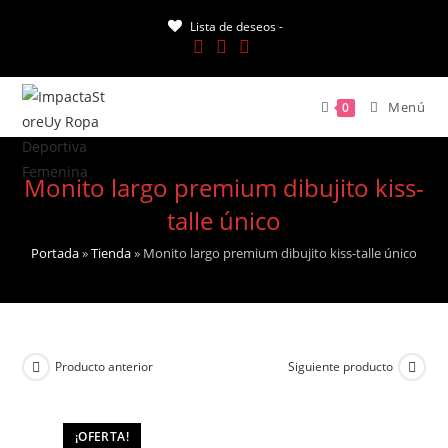
Saltar
Lista de deseos -
al
contenido
Menú
0
Monito largo premium dibujito kiss-
talle único
Portada
»
Tienda
»
Monito largo premium dibujito kiss-talle único
Producto anterior
Siguiente producto
¡OFERTA!