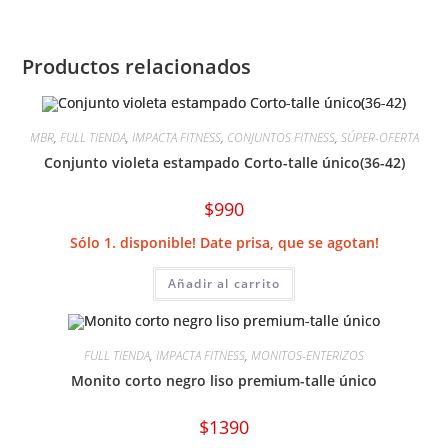
Productos relacionados
MBR
,
FULL TIENDA
,
IMPACTA FITNESS
,
CONJUNTOS FITNESS
,
SÚPER-OFERTA
Conjunto violeta estampado Corto-talle único(36-42)
$
990
Sólo 1. disponible! Date prisa, que se agotan!
Añadir al carrito
FULL TIENDA
,
IMPACTA FITNESS
,
MONITOS-ENTERIZOS
Monito corto negro liso premium-talle único
$
1390