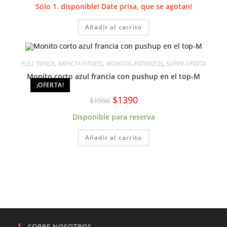
Sólo 1. disponible! Date prisa, que se agotan!
Añadir al carrito
FULL TIENDA
,
IMPACTA FITNESS
,
MONITOS-ENTERIZOS
,
SÚPER-OFERTA
Monito corto azul francia con pushup en el top-M
¡OFERTA!
El
El
$
1390
$
1990
precio
precio
original
actual
Disponible para reserva
era:
es:
$1990.
$1390.
Añadir al carrito
SOBRE NOSOTROS