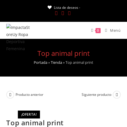
Saltar
Lista de deseos -
al
contenido
Menú
0
Top animal print
Portada
»
Tienda
»
Top animal print
Producto anterior
Siguiente producto
¡OFERTA!
Top animal print