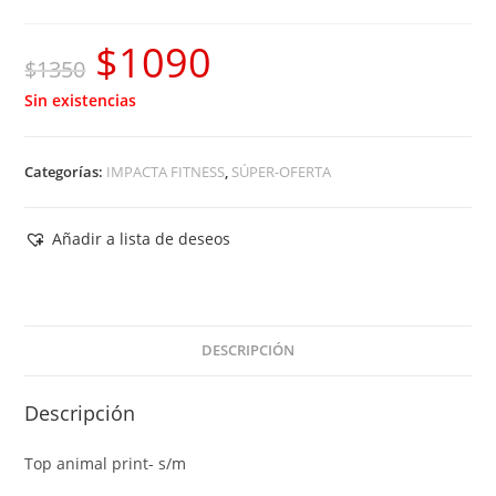
$
1090
El
El
$
1350
precio
precio
Sin existencias
original
actual
era:
es:
Categorías:
IMPACTA FITNESS
,
SÚPER-OFERTA
$1350.
$1090.
Añadir a lista de deseos
DESCRIPCIÓN
Descripción
Top animal print- s/m