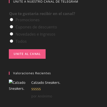
UNITE A NUESTRO CANAL DE TELEGRAM
Que te gustaria recibir en el canal?
Promociones
Cupones de descuento
Novedades e Ingresos
Todos
UNITE AL CANAL
Valoraciones Recientes
Calzado Sneakers.
Valorado con
por Anónimo
5
de 5