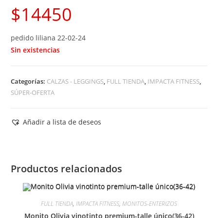
$
14450
pedido liliana 22-02-24
Sin existencias
Categorías:
CALZAS - LEGGINGS
,
FULL TIENDA
,
IMPACTA FITNESS
,
SÚPER-OFERTA
Añadir a lista de deseos
Productos relacionados
FULL TIENDA
,
IMPACTA FITNESS
,
MONITOS-ENTERIZOS
Monito Olivia vinotinto premium-talle único(36-42)