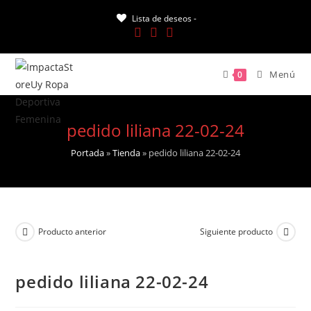
Saltar
Lista de deseos -
al
contenido
Menú
0
pedido liliana 22-02-24
Portada
»
Tienda
»
pedido liliana 22-02-24
Producto anterior
Siguiente producto
pedido liliana 22-02-24