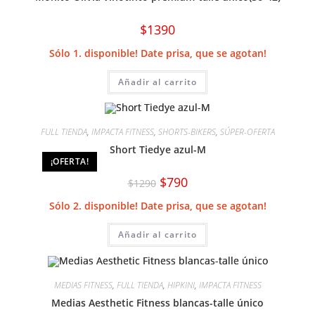
$
1390
Sólo 1. disponible! Date prisa, que se agotan!
Añadir al carrito
FULL TIENDA
,
IMPACTA FITNESS
,
SHORTS-BIKERS
,
SÚPER-OFERTA
Short Tiedye azul-M
¡OFERTA!
El
El
$
790
$
1290
precio
precio
original
actual
Sólo 2. disponible! Date prisa, que se agotan!
era:
es:
$1290.
$790.
Añadir al carrito
MEDIAS FITNESS
,
FULL TIENDA
,
HIPKINI
,
IMPACTA FITNESS
Medias Aesthetic Fitness blancas-talle único