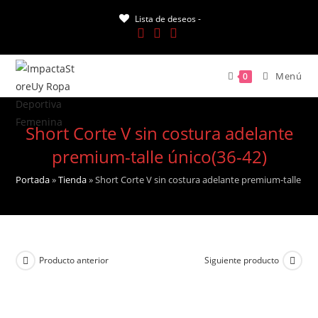
Saltar
Lista de deseos -
al
contenido
Menú
0
Short Corte V sin costura adelante
premium-talle único(36-42)
Portada
»
Tienda
»
Short Corte V sin costura adelante premium-talle úni
Producto anterior
Siguiente producto