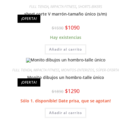
FULL TIENDA
,
IMPACTA FITNESS
,
SHORTS-BIKERS
short corte V marrón-tamaño único (s/m)
¡OFERTA!
El
El
$
1090
$
1590
precio
precio
original
actual
Hay existencias
era:
es:
$1590.
$1090.
Añadir al carrito
FULL TIENDA
,
IMPACTA FITNESS
,
MONITOS-ENTERIZOS
,
SÚPER-OFERTA
Monito dibujos un hombro-talle único
¡OFERTA!
El
El
$
1290
$
1890
precio
precio
original
actual
Sólo 1. disponible! Date prisa, que se agotan!
era:
es:
$1890.
$1290.
Añadir al carrito