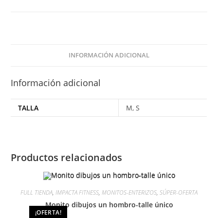
INFORMACIÓN ADICIONAL
Información adicional
TALLA
M, S
Productos relacionados
FULL TIENDA
,
IMPACTA FITNESS
,
MONITOS-ENTERIZOS
,
SÚPER-OFERTA
Monito dibujos un hombro-talle único
¡OFERTA!