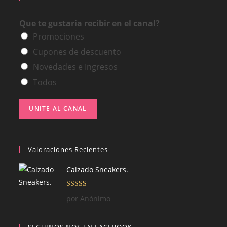
Que te gustaria recibir en el canal?
Promociones
Cupones de descuento
Novedades e Ingresos
Todos
UNITE AL CANAL
Valoraciones Recientes
Calzado Sneakers.
Valorado con
por Anónimo
5
de 5
SEGUINOS NOS EN FACEBOOK