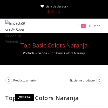
Saltar
Lista de deseos -
al
contenido
Menú
0
Top Basic Colors Naranja
Portada
»
Tienda
»
Top Basic Colors Naranja
Producto anterior
Siguiente producto
Top Basic Colors Naranja
¡OFERTA!