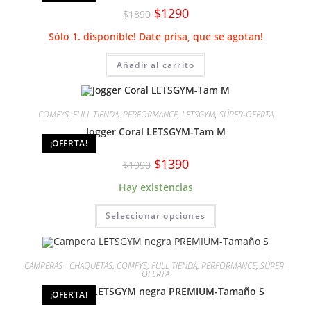
El
El
$
1290
$
1890
precio
precio
original
actual
Sólo 1. disponible! Date prisa, que se agotan!
era:
es:
$1890.
$1290.
Añadir al carrito
COMFYS
,
FULL TIENDA
,
PERFORMANCE
,
LETSGYM
,
SÚPER-OFERTA
Jogger Coral LETSGYM-Tam M
¡OFERTA!
El
El
$
1390
$
1990
precio
precio
original
actual
Hay existencias
era:
es:
$1990.
$1390.
Este
Seleccionar opciones
producto
tiene
múltiples
variantes.
Las
CAMPERAS - CHAQUETAS
,
COMFYS
,
FULL TIENDA
,
PERFORMANCE
,
SÚPER-
opciones
OFERTA
se
pueden
Campera LETSGYM negra PREMIUM-Tamaño S
¡OFERTA!
elegir
en