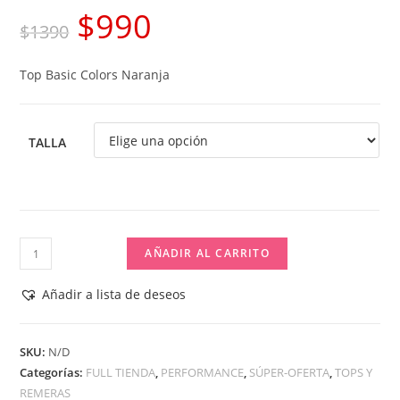
$
990
El
El
$
1390
precio
precio
Top Basic Colors Naranja
original
actual
era:
es:
$1390.
$990.
TALLA
Top
AÑADIR AL CARRITO
Basic
Colors
Añadir a lista de deseos
Naranja
cantidad
SKU:
N/D
Categorías:
FULL TIENDA
,
PERFORMANCE
,
SÚPER-OFERTA
,
TOPS Y
REMERAS