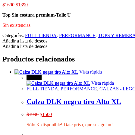
El
El
$
1690
$
1390
precio
precio
Top Sin costura premium-Talle U
original
actual
era:
es:
Sin existencias
$1690.
$1390.
Categorías:
FULL TIENDA
,
PERFORMANCE
,
TOPS Y REMER
Añadir a lista de deseos
Añadir a lista de deseos
Productos relacionados
Vista rápida
¡Oferta!
Vista rápida
FULL TIENDA
,
PERFORMANCE
,
CALZAS - LEG
Calza DLK negra tiro Alto XL
El
El
$
1990
$
1500
precio
precio
Sólo 3. disponible! Date prisa, que se agotan!
original
actual
era:
es: