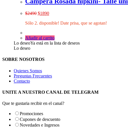
Campera Rosada hipkini- Talle ún
El
El
$
2490
$
1890
precio
precio
Sólo 2. disponible! Date prisa, que se agotan!
original
actual
era:
es:
$2490.
$1890.
Añadir al carrito
Lo deseo
Ya está en la lista de deseos
Lo deseo
SOBRE NOSOTROS
Quienes Somos
Preguntas Frecuentes
Contacto
UNITE A NUESTRO CANAL DE TELEGRAM
Que te gustaria recibir en el canal?
Promociones
Cupones de descuento
Novedades e Ingresos