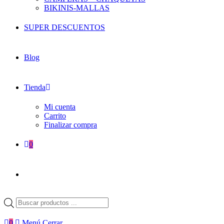
BIKINIS-MALLAS
SUPER DESCUENTOS
Blog
Tienda
Mi cuenta
Carrito
Finalizar compra
0
Búsqueda
de
productos
0
Menú
Cerrar