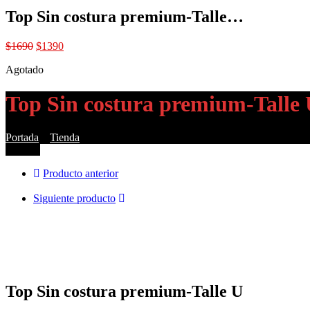
Top Sin costura premium-Talle…
El
El
$
1690
$
1390
precio
precio
Agotado
original
actual
era:
es:
$1690.
$1390.
Top Sin costura premium-Talle
Portada
»
Tienda
»
Top Sin costura premium-Talle U
¡Oferta!
Producto anterior
Siguiente producto
Top Sin costura premium-Talle U