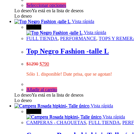
$1990.
$1500.
Este
Seleccionar opciones
producto
Lo deseo
Ya está en la lista de deseos
tiene
Lo deseo
múltiples
Vista rápida
variantes.
¡Oferta!
Las
Vista rápida
opciones
FULL TIENDA
,
PERFORMANCE
,
TOPS Y REMER
se
pueden
Top Negro Fashion -talle L
elegir
en
El
El
$
1290
$
790
la
precio
precio
página
Sólo 1. disponible! Date prisa, que se agotan!
original
actual
de
era:
es:
producto
$1290.
$790.
Añadir al carrito
Lo deseo
Ya está en la lista de deseos
Lo deseo
Vista rápida
¡Oferta!
Vista rápida
CAMPERAS - CHAQUETAS
,
FULL TIENDA
,
PER