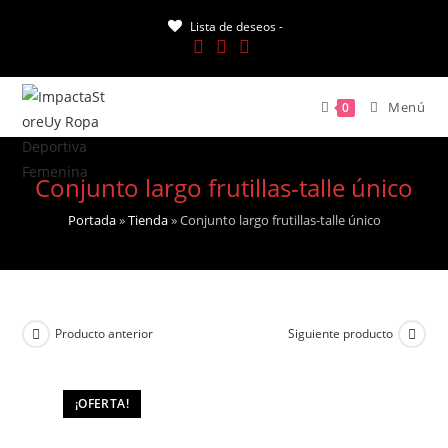
Saltar
Lista de deseos -
al
contenido
Menú
0
Conjunto largo frutillas-talle único
Portada
»
Tienda
»
Conjunto largo frutillas-talle único
Producto anterior
Siguiente producto
¡OFERTA!