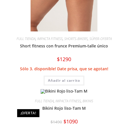
FULL TIENDA
,
IMPACTA FITNESS
,
SHORTS-BIKERS
,
SÚPER-OFERTA
Short fitness con frunce Premium-talle único
$
1290
Sólo 3. disponible! Date prisa, que se agotan!
Añadir al carrito
FULL TIENDA
,
IMPACTA FITNESS
,
BIKINIS
Bikini Rojo liso-Tam M
¡OFERTA!
El
El
$
1090
$
1490
precio
precio