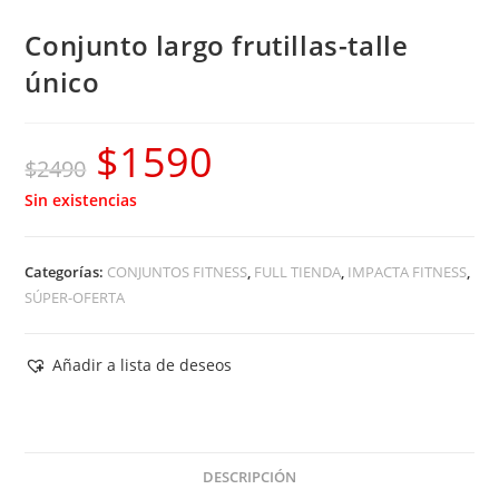
Conjunto largo frutillas-talle
único
$
1590
El
El
$
2490
precio
precio
Sin existencias
original
actual
era:
es:
Categorías:
CONJUNTOS FITNESS
,
FULL TIENDA
,
IMPACTA FITNESS
,
$2490.
$1590.
SÚPER-OFERTA
Añadir a lista de deseos
DESCRIPCIÓN