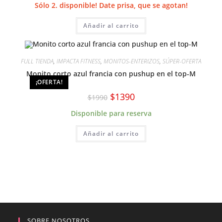
original
actual
Sólo 2. disponible! Date prisa, que se agotan!
era:
es:
$1490.
$1090.
Añadir al carrito
FULL TIENDA
,
IMPACTA FITNESS
,
MONITOS-ENTERIZOS
,
SÚPER-OFERTA
Monito corto azul francia con pushup en el top-M
¡OFERTA!
El
El
$
1390
$
1990
precio
precio
original
actual
Disponible para reserva
era:
es:
$1990.
$1390.
Añadir al carrito
SOBRE NOSOTROS