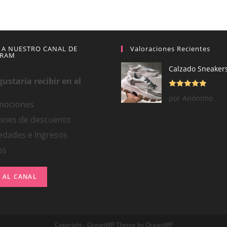
 A NUESTRO CANAL DE
Valoraciones Recientes
GRAM
Calzado Sneakers
ustaria recibir en el
Valorado con
por Anónimo
mociones
5
de 5
ones de descuento
dades e Ingresos
os
 AL CANAL
Copyright - OceanWP Theme by OceanWP