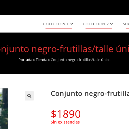
COLECCION 1
COLECCION 2
SU
njunto negro-frutillas/talle ún
Portada
»
Tienda
»
Conjunto negro-frutillas/talle único
Conjunto negro-frutill
🔍
$
1890
Sin existencias