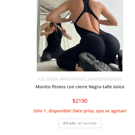
FULL TIENDA
,
IMPACTA FITNESS
,
MONITOS-ENTERIZOS
Monito fitness con cierre Negro-talle único
$
2190
Sólo 1. disponible! Date prisa, que se agotan!
Añadir al carrito