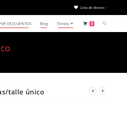
Lista de deseos -
PER DESCUENTOS
Blog
Tienda
0
ico
as/talle único