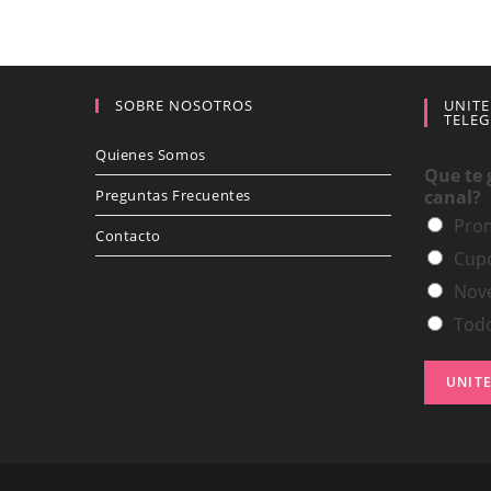
SOBRE NOSOTROS
UNITE
TELE
Quienes Somos
Que te g
Preguntas Frecuentes
canal?
Pro
Contacto
Cup
Nove
Tod
UNITE