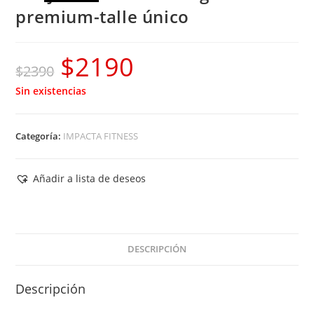
premium-talle único
$
2190
El
El
$
2390
precio
precio
Sin existencias
original
actual
era:
es:
Categoría:
IMPACTA FITNESS
$2390.
$2190.
Añadir a lista de deseos
DESCRIPCIÓN
Descripción