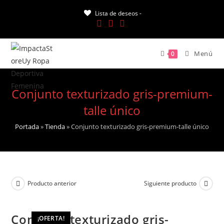
Saltar
Lista de deseos -
al
contenido
Menú
0
Conjunto texturizado gris-premium-
talle único
Portada
»
Tienda
»
Conjunto texturizado gris-premium-talle único
Producto anterior
Siguiente producto
Conjunto texturizado gris-
¡OFERTA!