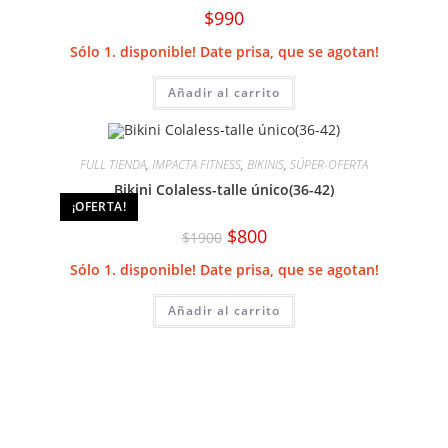
$
990
Sólo 1. disponible! Date prisa, que se agotan!
Añadir al carrito
FULL TIENDA
,
IMPACTA FITNESS
,
BIKINIS
,
SÚPER-OFERTA
Bikini Colaless-talle único(36-42)
¡OFERTA!
El
El
$
800
$
1900
precio
precio
original
actual
Sólo 1. disponible! Date prisa, que se agotan!
era:
es:
$1900.
$800.
Añadir al carrito