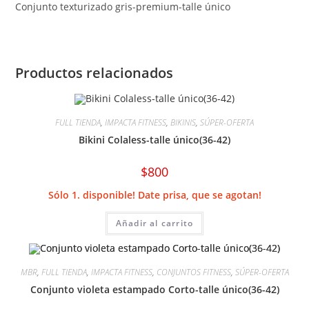
Conjunto texturizado gris-premium-talle único
Productos relacionados
FULL TIENDA
,
IMPACTA FITNESS
,
BIKINIS
,
SÚPER-OFERTA
Bikini Colaless-talle único(36-42)
$
800
Sólo 1. disponible! Date prisa, que se agotan!
Añadir al carrito
MBR
,
FULL TIENDA
,
IMPACTA FITNESS
,
CONJUNTOS FITNESS
,
SÚPER-OFERTA
Conjunto violeta estampado Corto-talle único(36-42)