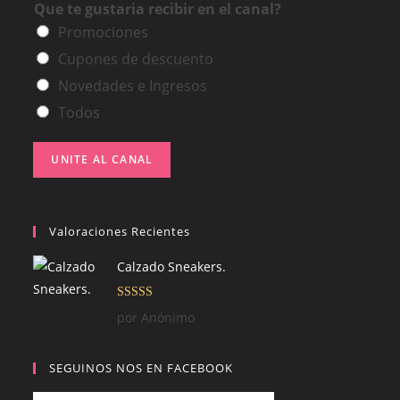
Que te gustaria recibir en el canal?
Promociones
Cupones de descuento
Novedades e Ingresos
Todos
UNITE AL CANAL
Valoraciones Recientes
Calzado Sneakers.
Valorado con
por Anónimo
5
de 5
SEGUINOS NOS EN FACEBOOK