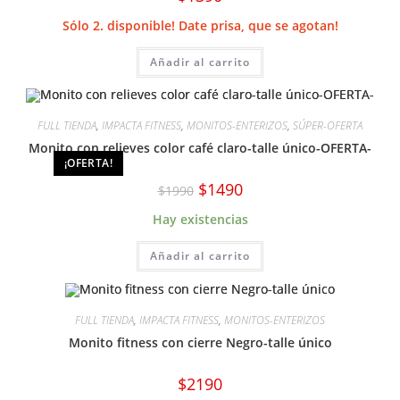
Sólo 2. disponible! Date prisa, que se agotan!
Añadir al carrito
FULL TIENDA
,
IMPACTA FITNESS
,
MONITOS-ENTERIZOS
,
SÚPER-OFERTA
Monito con relieves color café claro-talle único-OFERTA-
¡OFERTA!
El
El
$
1490
$
1990
precio
precio
original
actual
Hay existencias
era:
es:
$1990.
$1490.
Añadir al carrito
FULL TIENDA
,
IMPACTA FITNESS
,
MONITOS-ENTERIZOS
Monito fitness con cierre Negro-talle único
$
2190