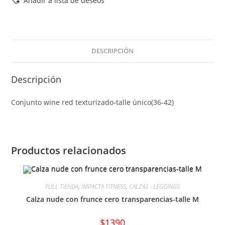
Añadir a lista de deseos
DESCRIPCIÓN
Descripción
Conjunto wine red texturizado-talle único(36-42)
Productos relacionados
FULL TIENDA
,
IMPACTA FITNESS
,
CALZAS - LEGGINGS
Calza nude con frunce cero transparencias-talle M
$
1390