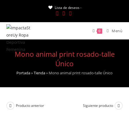
Saltar
Lista de deseos -
al
contenido
Menú
0
Mono animal print rosado-talle
Único
Portada
»
Tienda
»
Mono animal print rosado-talle Único
Producto anterior
Siguiente producto