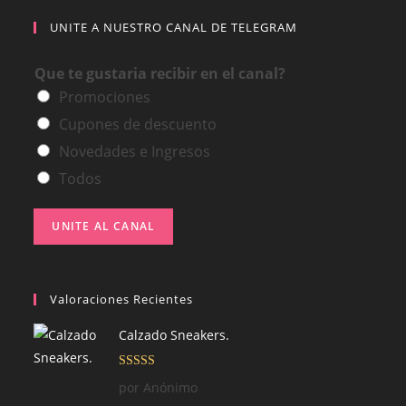
UNITE A NUESTRO CANAL DE TELEGRAM
Que te gustaria recibir en el canal?
Promociones
Cupones de descuento
Novedades e Ingresos
Todos
UNITE AL CANAL
Valoraciones Recientes
Calzado Sneakers.
Valorado con
por Anónimo
5
de 5