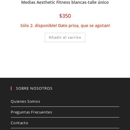
Medias Aesthetic Fitness blancas-talle único
$
350
Sólo 2. disponible! Date prisa, que se agotan!
Añadir al carrito
SOBRE NOSOTROS
Quienes Somos
Preguntas Frecuentes
Contacto