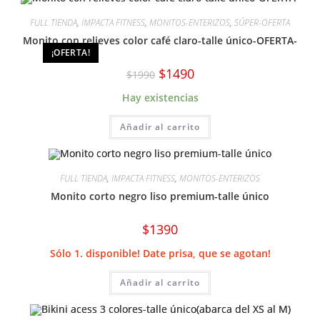
FULL TIENDA
,
IMPACTA FITNESS
,
MONITOS-ENTERIZOS
,
SÚPER-OFERTA
Monito con relieves color café claro-talle único-OFERTA-
¡OFERTA!
El
El
$
1490
$
1990
precio
precio
original
actual
Hay existencias
era:
es:
$1990.
$1490.
Añadir al carrito
FULL TIENDA
,
IMPACTA FITNESS
,
MONITOS-ENTERIZOS
Monito corto negro liso premium-talle único
$
1390
Sólo 1. disponible! Date prisa, que se agotan!
Añadir al carrito