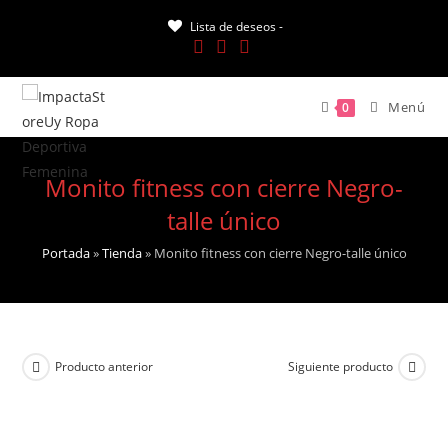
Saltar
Lista de deseos -
al
contenido
Menú
0
Monito fitness con cierre Negro-
talle único
Portada
»
Tienda
»
Monito fitness con cierre Negro-talle único
Producto anterior
Siguiente producto