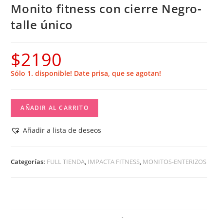
Monito fitness con cierre Negro-
talle único
$
2190
Sólo 1. disponible! Date prisa, que se agotan!
Monito
AÑADIR AL CARRITO
fitness
con
Añadir a lista de deseos
cierre
Negro-
Categorías:
FULL TIENDA
,
IMPACTA FITNESS
,
MONITOS-ENTERIZOS
talle
único
cantidad