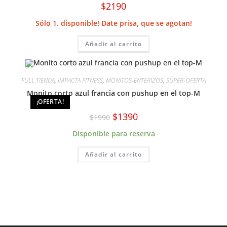
$
2190
Sólo 1. disponible! Date prisa, que se agotan!
Añadir al carrito
FULL TIENDA
,
IMPACTA FITNESS
,
MONITOS-ENTERIZOS
,
SÚPER-OFERTA
Monito corto azul francia con pushup en el top-M
¡OFERTA!
El
El
$
1390
$
1990
precio
precio
original
actual
Disponible para reserva
era:
es:
$1990.
$1390.
Añadir al carrito