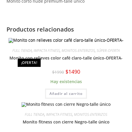
Monito corto nude premium-talle único
Productos relacionados
FULL TIENDA
,
IMPACTA FITNESS
,
MONITOS-ENTERIZOS
,
SÚPER-OFERTA
Monito con relieves color café claro-talle único-OFERTA-
¡OFERTA!
El
El
$
1490
$
1990
precio
precio
original
actual
Hay existencias
era:
es:
$1990.
$1490.
Añadir al carrito
FULL TIENDA
,
IMPACTA FITNESS
,
MONITOS-ENTERIZOS
Monito fitness con cierre Negro-talle único