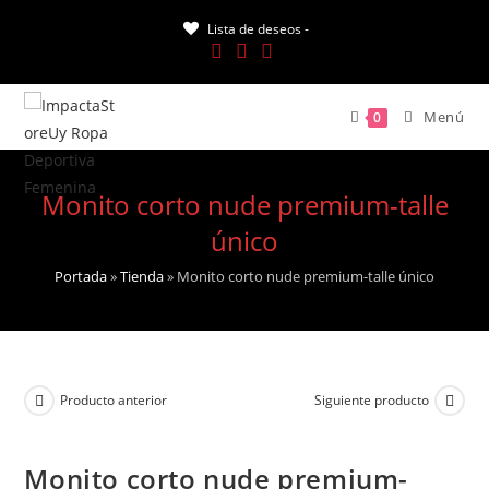
Saltar
Lista de deseos -
al
contenido
Menú
0
Monito corto nude premium-talle
único
Portada
»
Tienda
»
Monito corto nude premium-talle único
Producto anterior
Siguiente producto
Monito corto nude premium-