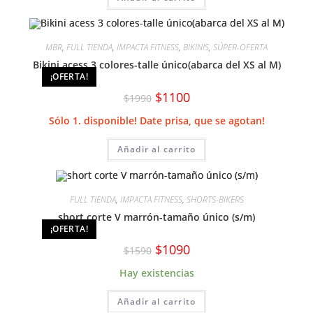
MBR
,
FULL TIENDA
,
IMPACTA FITNESS
,
BIKINIS
,
SÚPER-OFERTA
Bikini acess 3 colores-talle único(abarca del XS al M)
¡OFERTA!
El
El
$
1100
$
1990
precio
precio
original
actual
Sólo 1. disponible! Date prisa, que se agotan!
era:
es:
$1990.
$1100.
Añadir al carrito
FULL TIENDA
,
IMPACTA FITNESS
,
SHORTS-BIKERS
short corte V marrón-tamaño único (s/m)
¡OFERTA!
El
El
$
1090
$
1590
precio
precio
original
actual
Hay existencias
era:
es:
$1590.
$1090.
Añadir al carrito