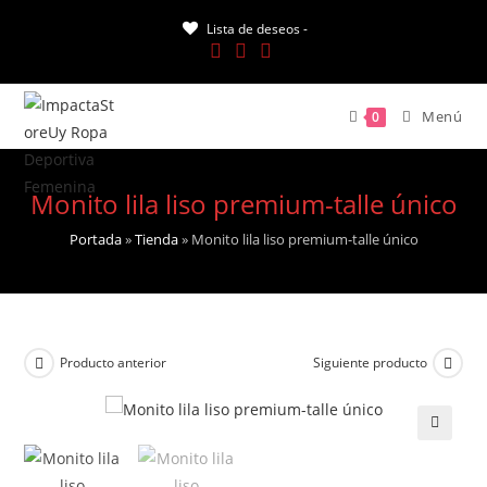
Saltar
Lista de deseos -
al
contenido
Menú
0
Monito lila liso premium-talle único
Portada
»
Tienda
»
Monito lila liso premium-talle único
Producto anterior
Siguiente producto
🔍