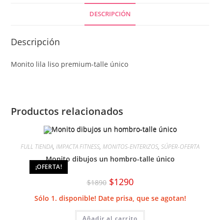
DESCRIPCIÓN
Descripción
Monito lila liso premium-talle único
Productos relacionados
FULL TIENDA
,
IMPACTA FITNESS
,
MONITOS-ENTERIZOS
,
SÚPER-OFERTA
Monito dibujos un hombro-talle único
¡OFERTA!
El
El
$
1290
$
1890
precio
precio
original
actual
Sólo 1. disponible! Date prisa, que se agotan!
era:
es:
$1890.
$1290.
Añadir al carrito